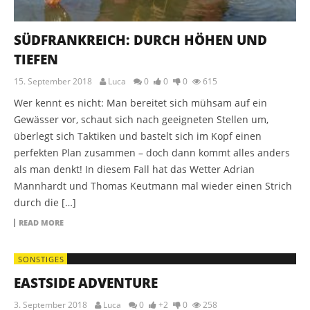
SÜDFRANKREICH: DURCH HÖHEN UND
TIEFEN
15. September 2018
Luca
0
0
0
615
Wer kennt es nicht: Man bereitet sich mühsam auf ein
Gewässer vor, schaut sich nach geeigneten Stellen um,
überlegt sich Taktiken und bastelt sich im Kopf einen
perfekten Plan zusammen – doch dann kommt alles anders
als man denkt! In diesem Fall hat das Wetter Adrian
Mannhardt und Thomas Keutmann mal wieder einen Strich
durch die […]
READ MORE
SONSTIGES
EASTSIDE ADVENTURE
3. September 2018
Luca
0
+2
0
258