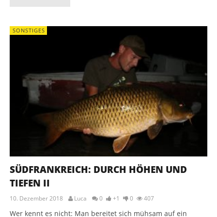
SONSTIGES
SÜDFRANKREICH: DURCH HÖHEN UND
TIEFEN II
10. Dezember 2018
Luca
0
+1
0
407
Wer kennt es nicht: Man bereitet sich mühsam auf ein