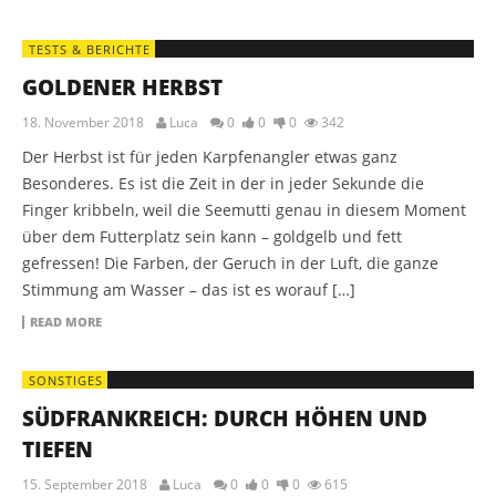
TESTS & BERICHTE
GOLDENER HERBST
18. November 2018
Luca
0
0
0
342
Der Herbst ist für jeden Karpfenangler etwas ganz
Besonderes. Es ist die Zeit in der in jeder Sekunde die
Finger kribbeln, weil die Seemutti genau in diesem Moment
über dem Futterplatz sein kann – goldgelb und fett
gefressen! Die Farben, der Geruch in der Luft, die ganze
Stimmung am Wasser – das ist es worauf […]
READ MORE
SONSTIGES
SÜDFRANKREICH: DURCH HÖHEN UND
TIEFEN
15. September 2018
Luca
0
0
0
615