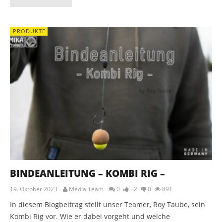
PRODUKTE
BINDEANLEITUNG – KOMBI RIG –
19. Oktober 2023
Media Team
0
+2
0
891
In diesem Blogbeitrag stellt unser Teamer, Roy Taube, sein
Kombi Rig vor. Wie er dabei vorgeht und welche