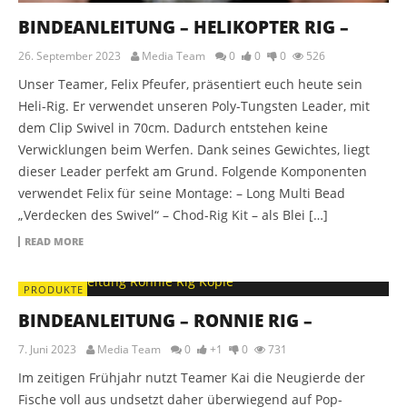
BINDEANLEITUNG – HELIKOPTER RIG –
26. September 2023
Media Team
0
0
0
526
Unser Teamer, Felix Pfeufer, präsentiert euch heute sein
Heli-Rig. Er verwendet unseren Poly-Tungsten Leader, mit
dem Clip Swivel in 70cm. Dadurch entstehen keine
Verwicklungen beim Werfen. Dank seines Gewichtes, liegt
dieser Leader perfekt am Grund. Folgende Komponenten
verwendet Felix für seine Montage: – Long Multi Bead
„Verdecken des Swivel“ – Chod-Rig Kit – als Blei […]
READ MORE
PRODUKTE
BINDEANLEITUNG – RONNIE RIG –
7. Juni 2023
Media Team
0
+1
0
731
Im zeitigen Frühjahr nutzt Teamer Kai die Neugierde der
Fische voll aus undsetzt daher überwiegend auf Pop-