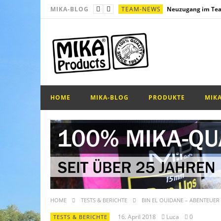
TEAM-NEWS
MIKA-BLOG
SONSTIGES
Multi – Kombi – Rig
SONSTIGES
Messefahrplan!
SONSTIGES
Mono Blowback Rig
PRODUKTE
Bindeanleitung – Ko
HOME
MIKA-BLOG
PRODUKTE
MIK
HOME
TESTS & BERICHTE
BIN EL OUIDANE – ABENTEUE
16. April 2018
Luca
0
TESTS & BERICHTE