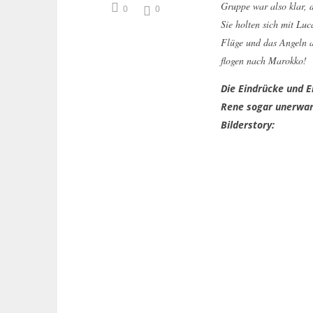
Gruppe war also klar, d
0
0
Sie holten sich mit Lu
Flüge und das Angeln a
flogen nach Marokko!
Die Eindrücke und 
Rene sogar unerwart
Bilderstory: