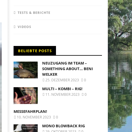
TESTS & BERICHTE
VIDEOS
BELIEBTE POSTS
NEUZUGANG IM TEAM –
SOMETHING ABOUT… BENI
WELKER
25. DEZEMBER 2023
0
MULTI – KOMBI – RIG!
11. NOVEMBER 2023
0
MESSEFAHRPLAN!
10. NOVEMBER 2023
0
MONO BLOWBACK RIG
29. OKTOBER 2023
0