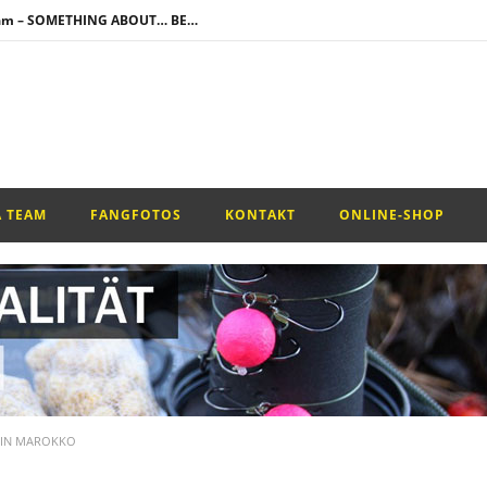
Neuzugang im Team – SOMETHING ABOUT… BENI WELKER
!
mbi Rig –
A TEAM
FANGFOTOS
KONTAKT
ONLINE-SHOP
R IN MAROKKO