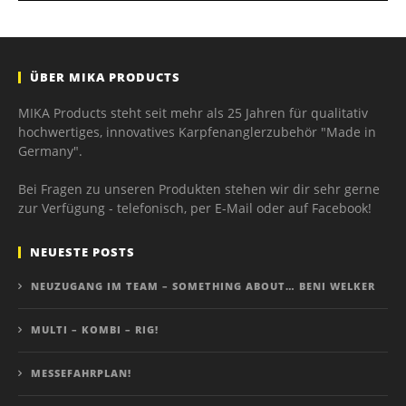
ÜBER MIKA PRODUCTS
MIKA Products steht seit mehr als 25 Jahren für qualitativ
hochwertiges, innovatives Karpfenanglerzubehör "Made in
Germany".
Bei Fragen zu unseren Produkten stehen wir dir sehr gerne
zur Verfügung - telefonisch, per E-Mail oder auf Facebook!
NEUESTE POSTS
NEUZUGANG IM TEAM – SOMETHING ABOUT… BENI WELKER
MULTI – KOMBI – RIG!
MESSEFAHRPLAN!