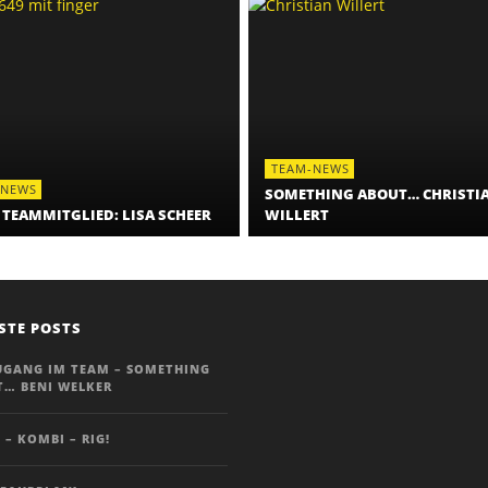
TEAM-NEWS
-NEWS
SOMETHING ABOUT… CHRISTI
 TEAMMITGLIED: LISA SCHEER
WILLERT
STE POSTS
UGANG IM TEAM – SOMETHING
… BENI WELKER
 – KOMBI – RIG!