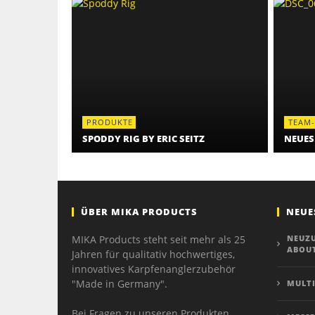
PRODUKTE
TEAM
SPODDY RIG BY ERIC SEITZ
NEUES
ÜBER MIKA PRODUCTS
NEUE
MIKA Products steht seit mehr als 25
NEUZ
ABOUT
Jahren für qualitativ hochwertiges,
innovatives Karpfenanglerzubehör
"Made in Germany".
MULTI
Bei Fragen zu unseren Produkten