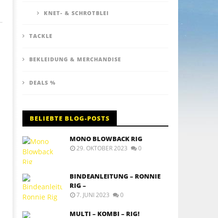
KNET- & SCHROTBLEI
TACKLE
BEKLEIDUNG & MERCHANDISE
DEALS %
BELIEBTE BLOG-POSTS
MONO BLOWBACK RIG
29. OKTOBER 2023
0
BINDEANLEITUNG – RONNIE
RIG –
7. JUNI 2023
0
MULTI – KOMBI – RIG!