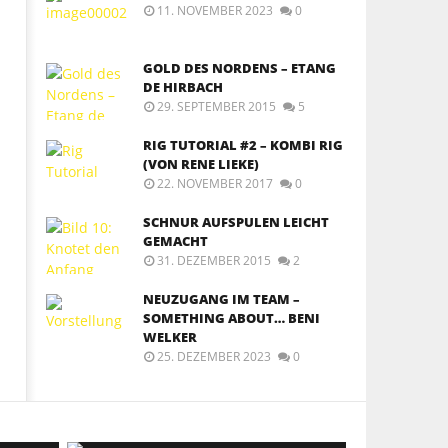
11. NOVEMBER 2023
0
GOLD DES NORDENS – ETANG
DE HIRBACH
29. SEPTEMBER 2015
5
RIG TUTORIAL #2 – KOMBI RIG
(VON RENE LIEKE)
22. NOVEMBER 2017
0
SCHNUR AUFSPULEN LEICHT
GEMACHT
31. DEZEMBER 2015
2
NEUZUGANG IM TEAM –
SOMETHING ABOUT… BENI
WELKER
25. DEZEMBER 2023
0