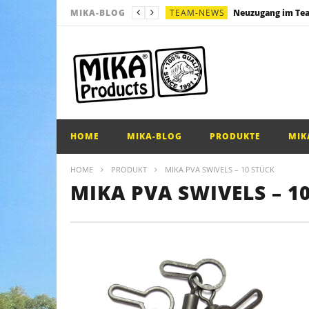
TEAM-NEWS
MIKA-BLOG
SONSTIGES
Multi – Kombi – Rig
SONSTIGES
Messefahrplan!
SONSTIGES
Mono Blowback Ri
PRODUKTE
Bindeanleitung – Ko
TEAM-NEWS
HOME
MIKA-BLOG
PRODUKTE
MIK
HOME
PRODUKT
MIKA PVA SWIVELS – 10 STÜCK
MIKA PVA SWIVELS – 1