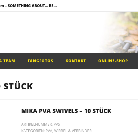
Neuzugang im Team – SOMETHING ABOUT… BENI WELKER
!
g
mbi Rig –
Neuzugang im Team – SOMETHING ABOUT… BENI WELKER
A TEAM
FANGFOTOS
KONTAKT
ONLINE-SHOP
0 STÜCK
MIKA PVA SWIVELS – 10 STÜCK
ARTIKELNUMMER:
PVS
KATEGORIEN:
PVA
,
WIRBEL & VERBINDER