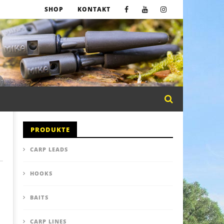
SHOP
KONTAKT
PRODUKTE
CARP LEADS
HOOKS
BAITS
CARP LINES