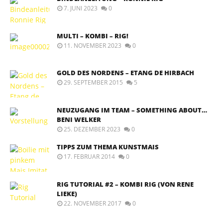
7. JUNI 2023
0
MULTI – KOMBI – RIG!
11. NOVEMBER 2023
0
GOLD DES NORDENS – ETANG DE HIRBACH
29. SEPTEMBER 2015
5
NEUZUGANG IM TEAM – SOMETHING ABOUT…
BENI WELKER
25. DEZEMBER 2023
0
TIPPS ZUM THEMA KUNSTMAIS
17. FEBRUAR 2014
0
RIG TUTORIAL #2 – KOMBI RIG (VON RENE
LIEKE)
22. NOVEMBER 2017
0