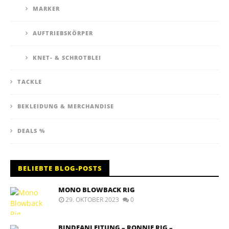
MARKER
AUFTRIEBSKÖRPER
KNET- & SCHROTBLEI
TACKLE
BEKLEIDUNG & MERCHANDISE
DEALS %
BELIEBTE BLOG-POSTS
MONO BLOWBACK RIG
29. OKTOBER 2023
0
BINDEANLEITUNG – RONNIE RIG –