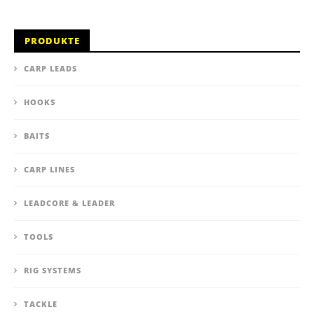
PRODUKTE
CARP LEADS
HOOKS
BAITS
CARP LINES
LEADCORE & LEADER
TOOLS
RIG SYSTEMS
TACKLE