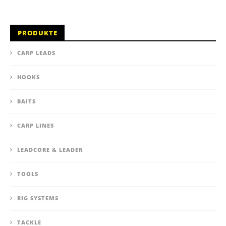
PRODUKTE
CARP LEADS
HOOKS
BAITS
CARP LINES
LEADCORE & LEADER
TOOLS
RIG SYSTEMS
TACKLE