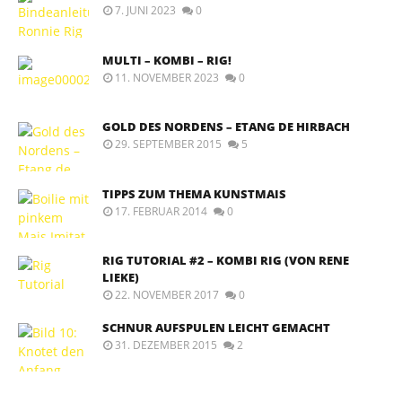
7. JUNI 2023
0
MULTI – KOMBI – RIG!
11. NOVEMBER 2023
0
GOLD DES NORDENS – ETANG DE HIRBACH
29. SEPTEMBER 2015
5
TIPPS ZUM THEMA KUNSTMAIS
17. FEBRUAR 2014
0
RIG TUTORIAL #2 – KOMBI RIG (VON RENE
LIEKE)
22. NOVEMBER 2017
0
SCHNUR AUFSPULEN LEICHT GEMACHT
31. DEZEMBER 2015
2