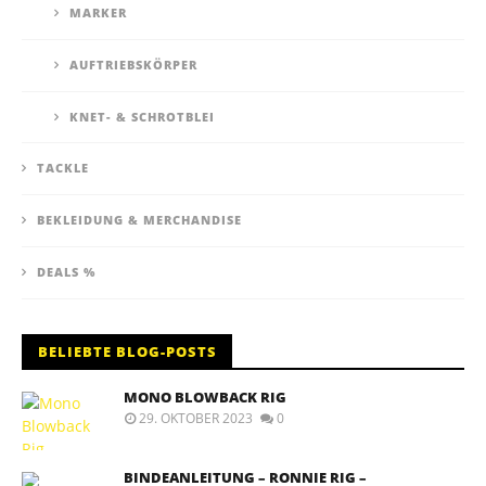
MARKER
AUFTRIEBSKÖRPER
KNET- & SCHROTBLEI
TACKLE
BEKLEIDUNG & MERCHANDISE
DEALS %
BELIEBTE BLOG-POSTS
MONO BLOWBACK RIG
29. OKTOBER 2023
0
BINDEANLEITUNG – RONNIE RIG –