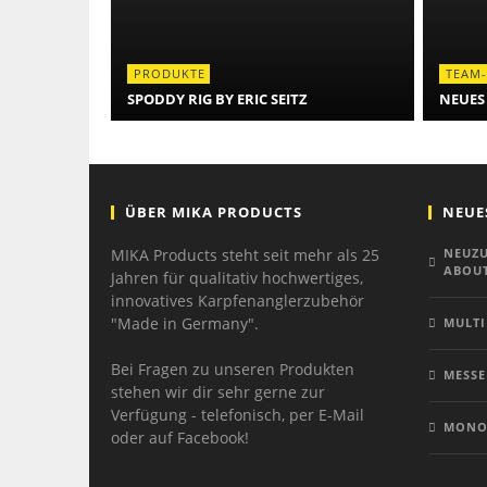
PRODUKTE
TEAM
SPODDY RIG BY ERIC SEITZ
NEUES 
ÜBER MIKA PRODUCTS
NEUE
MIKA Products steht seit mehr als 25
NEUZU
ABOUT
Jahren für qualitativ hochwertiges,
innovatives Karpfenanglerzubehör
"Made in Germany".
MULTI
Bei Fragen zu unseren Produkten
MESSE
stehen wir dir sehr gerne zur
Verfügung - telefonisch, per E-Mail
MONO
oder auf Facebook!