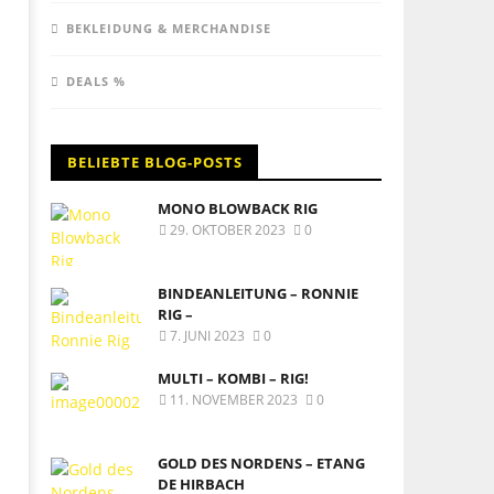
BEKLEIDUNG & MERCHANDISE
DEALS %
BELIEBTE BLOG-POSTS
MONO BLOWBACK RIG
29. OKTOBER 2023
0
BINDEANLEITUNG – RONNIE
RIG –
7. JUNI 2023
0
MULTI – KOMBI – RIG!
11. NOVEMBER 2023
0
GOLD DES NORDENS – ETANG
DE HIRBACH