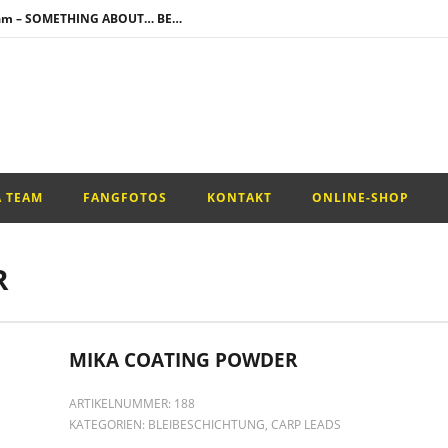
Neuzugang im Team – SOMETHING ABOUT… BENI WELKER
!
mbi Rig –
Neuzugang im Team – SOMETHING ABOUT… BENI WELKER
A TEAM
FANGFOTOS
KONTAKT
ONLINE-SHOP
R
MIKA COATING POWDER
ARTIKELNUMMER:
188
KATEGORIEN:
BLEIBESCHICHTUNG
,
CARP LEADS