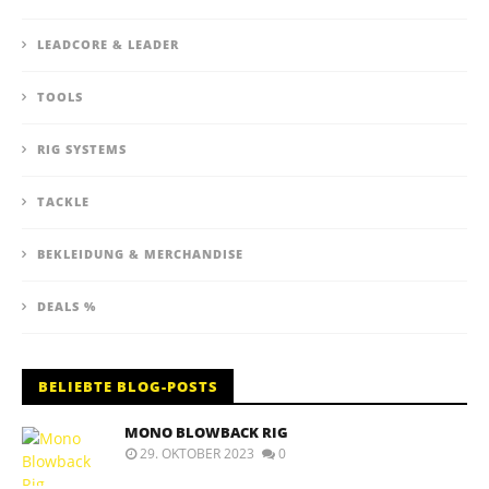
LEADCORE & LEADER
TOOLS
RIG SYSTEMS
TACKLE
BEKLEIDUNG & MERCHANDISE
DEALS %
BELIEBTE BLOG-POSTS
MONO BLOWBACK RIG
29. OKTOBER 2023
0