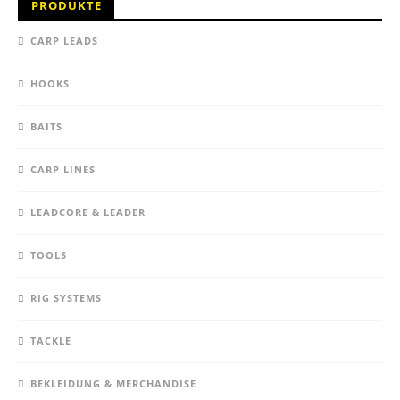
PRODUKTE
CARP LEADS
HOOKS
BAITS
CARP LINES
LEADCORE & LEADER
TOOLS
RIG SYSTEMS
TACKLE
BEKLEIDUNG & MERCHANDISE