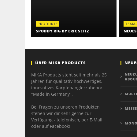
PRODUKTE
TEAM
SPODDY RIG BY ERIC SEITZ
NEUES
ÜBER MIKA PRODUCTS
NEUE
MIKA Products steht seit mehr als 25
NEUZ
ABOUT
Jahren für qualitativ hochwertiges,
innovatives Karpfenanglerzubehör
"Made in Germany".
MULTI
Bei Fragen zu unseren Produkten
MESSE
stehen wir dir sehr gerne zur
Verfügung - telefonisch, per E-Mail
MONO
oder auf Facebook!