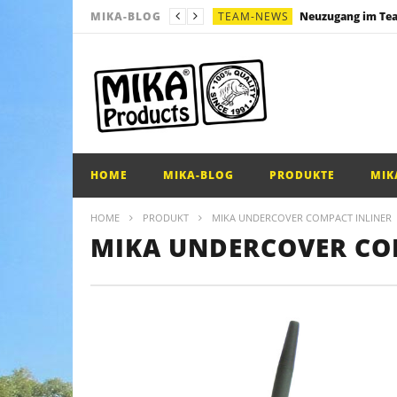
TEAM-NEWS
MIKA-BLOG
SONSTIGES
Multi – Kombi – Rig
SONSTIGES
Messefahrplan!
SONSTIGES
Mono Blowback Ri
PRODUKTE
Bindeanleitung – Ko
HOME
MIKA-BLOG
PRODUKTE
MIK
HOME
PRODUKT
MIKA UNDERCOVER COMPACT INLINER
MIKA UNDERCOVER CO