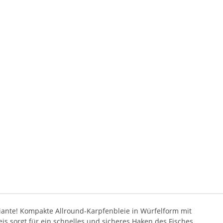
iante! Kompakte Allround-Karpfenbleie in Würfelform mit
is sorgt für ein schnelles und sicheres Haken des Fisches.