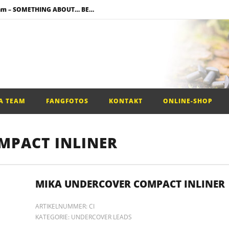
Neuzugang im Team – SOMETHING ABOUT… BENI WELKER
!
g
mbi Rig –
A TEAM
FANGFOTOS
KONTAKT
ONLINE-SHOP
MPACT INLINER
MIKA UNDERCOVER COMPACT INLINER
ARTIKELNUMMER:
CI
KATEGORIE:
UNDERCOVER LEADS