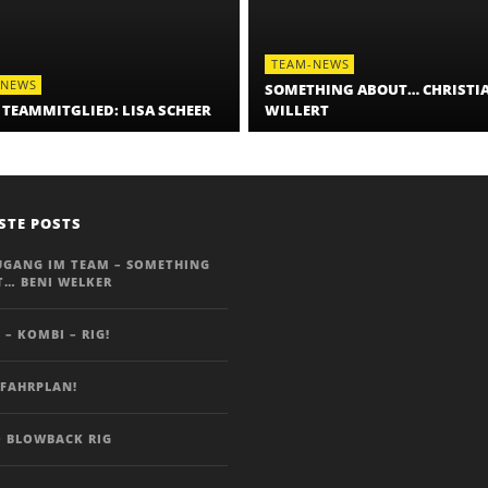
TEAM-NEWS
-NEWS
SOMETHING ABOUT… CHRISTI
 TEAMMITGLIED: LISA SCHEER
WILLERT
STE POSTS
UGANG IM TEAM – SOMETHING
… BENI WELKER
 – KOMBI – RIG!
FAHRPLAN!
 BLOWBACK RIG