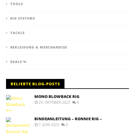
TOOLS
RIG SYSTEMS
TACKLE
BEKLEIDUNG & MERCHANDISE
DEALS %
BELIEBTE BLOG-POSTS
MONO BLOWBACK RIG
29. OKTOBER 2023
0
BINDEANLEITUNG – RONNIE RIG –
7. JUNI 2023
0